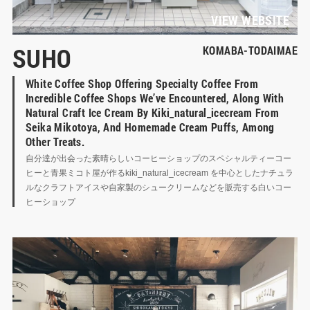
DAY&NIGHT
VIEW WEBSITE
SUHO
KOMABA-TODAIMAE
SUHO
White Coffee Shop Offering Specialty Coffee From 
HAPPY HOUR
Incredible Coffee Shops We’ve Encountered, Along With 
Natural Craft Ice Cream By Kiki_natural_icecream From 
Seika Mikotoya, And Homemade Cream Puffs, Among 
Other Treats.
自分達が出会った素晴らしいコーヒーショップのスペシャルティーコー
ヒーと青果ミコト屋が作るkiki_natural_icecream を中心としたナチュラ
ルなクラフトアイスや自家製のシュークリームなどを販売する白いコー
ヒーショップ