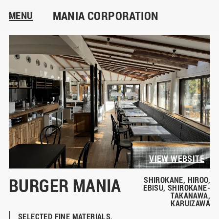
MANIA CORPORATION
MENU
VIEW WEBSITE
BURGER MANIA
SHIROKANE, HIROO,
EBISU, SHIROKANE-
TAKANAWA,
KARUIZAWA
SELECTED FINE MATERIALS, 
